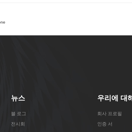
one
뉴스
우리에 대
블 로그
회사 프로필
전시회
인증 서