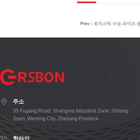
Prev：
로지스틱 수송 파이프 용
주소
35 Fugang Road, Shangma Industrial Zone, Shitang
Town, Wenling City, Zhejiang Province
핫라인